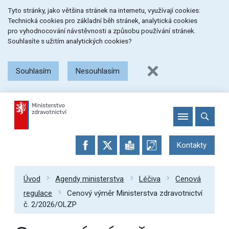
Přeskočit
Přeskočit
Přeskočit
Tyto stránky, jako většina stránek na internetu, využívají cookies:
na
na
na
Technická cookies pro základní běh stránek, analytická cookies
menu
obsah
patičku
pro vyhodnocování návstěvnosti a způsobu používání stránek.
stránky
Souhlasíte s užitím analytických cookies?
Souhlasím
Nesouhlasím
Kontakty
Úvod
Agendy ministerstva
Léčiva
Cenová
regulace
Cenový výměr Ministerstva zdravotnictví
č. 2/2026/OLZP