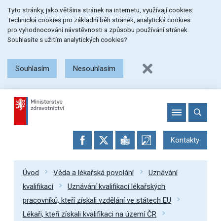
Přeskočit
Přeskočit
Přeskočit
Tyto stránky, jako většina stránek na internetu, využívají cookies:
na
na
na
Technická cookies pro základní běh stránek, analytická cookies
menu
obsah
patičku
pro vyhodnocování návstěvnosti a způsobu používání stránek.
stránky
Souhlasíte s užitím analytických cookies?
Souhlasím
Nesouhlasím
Kontakty
Úvod
Věda a lékařská povolání
Uznávání
kvalifikací
Uznávání kvalifikací lékařských
pracovníků, kteří získali vzdělání ve státech EU
Lékaři, kteří získali kvalifikaci na území ČR