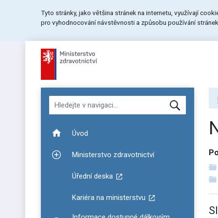
Přeskočit
Přeskočit
Přeskočit
Tyto stránky, jako většina stránek na internetu, využívají cook
na
na
na
pro vyhodnocování návstěvnosti a způsobu používání stránek.
menu
obsah
patičku
stránky
Hledat v navigaci
Úvod
Po
Ministerstvo zdravotnictví
Zobrazit podmenu pro Ministerstvo zdravotnictví
Úřední deska
Kariéra na ministerstvu
S
Informace dostupné dálkovým