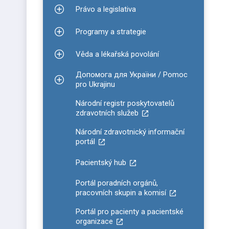
Právo a legislativa
Zobrazit podmenu pro Právo a legislativa
Programy a strategie
Zobrazit podmenu pro Programy a strategie
Věda a lékařská povolání
Zobrazit podmenu pro Věda a lékařská povolání
Допомога для України / Pomoc
Zobrazit podmenu pro Допомога для України / P
pro Ukrajinu
Národní registr poskytovatelů
zdravotních služeb
Národní zdravotnický informační
portál
Pacientský hub
Portál poradních orgánů,
pracovních skupin a komisí
Portál pro pacienty a pacientské
organizace