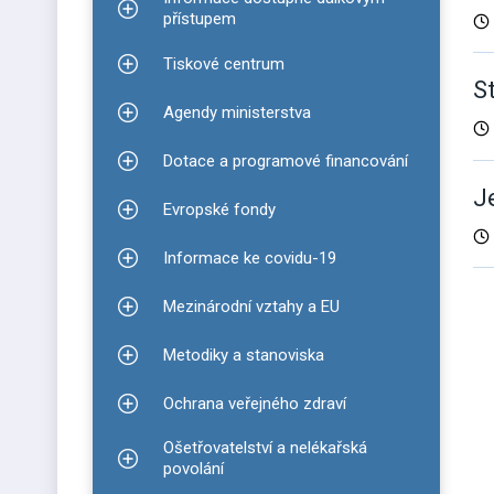
Zobrazit podmenu pro Informace dostupné dálko
přístupem
Tiskové centrum
Zobrazit podmenu pro Tiskové centrum
S
Agendy ministerstva
Zobrazit podmenu pro Agendy ministerstva
Dotace a programové financování
Zobrazit podmenu pro Dotace a programové finan
J
Evropské fondy
Zobrazit podmenu pro Evropské fondy
Informace ke covidu-19
Zobrazit podmenu pro Informace ke covidu-19
D
Mezinárodní vztahy a EU
Zobrazit podmenu pro Mezinárodní vztahy a EU
v
Metodiky a stanoviska
Zobrazit podmenu pro Metodiky a stanoviska
Ochrana veřejného zdraví
Zobrazit podmenu pro Ochrana veřejného zdraví
Ošetřovatelství a nelékařská
Zobrazit podmenu pro Ošetřovatelství a nelékařsk
povolání