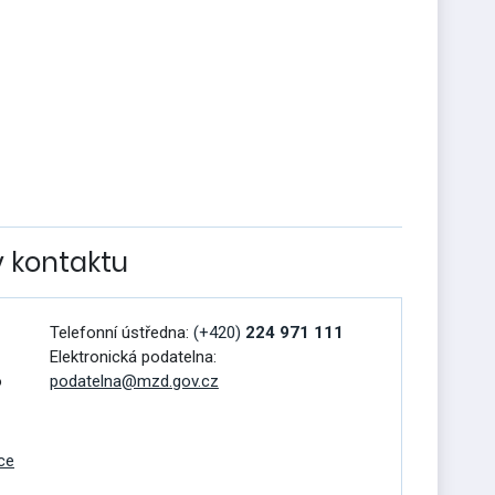
v kontaktu
Telefonní ústředna:
(+420)
224 971 111
Elektronická podatelna:
o
podatelna@mzd.gov.cz
ce