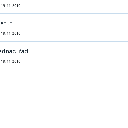
vým přístupem
19. 11. 2010
tatut
19. 11. 2010
cování
ednací řád
19. 11. 2010
alší
ýsledky
á povolání