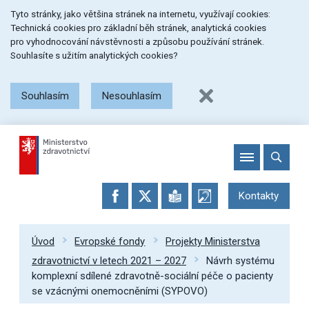
Přeskočit
Přeskočit
Přeskočit
Tyto stránky, jako většina stránek na internetu, využívají cookies:
na
na
na
Technická cookies pro základní běh stránek, analytická cookies
menu
obsah
patičku
pro vyhodnocování návstěvnosti a způsobu používání stránek.
stránky
Souhlasíte s užitím analytických cookies?
Souhlasím
Nesouhlasím
Kontakty
Úvod
Evropské fondy
Projekty Ministerstva
zdravotnictví v letech 2021 – 2027
Návrh systému
komplexní sdílené zdravotně-sociální péče o pacienty
se vzácnými onemocněními (SYPOVO)