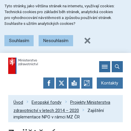
Přeskočit
Přeskočit
Přeskočit
Tyto stránky, jako většina stránek na internetu, využívají cookies:
na
na
na
Technická cookies pro základní běh stránek, analytická cookies
menu
obsah
patičku
pro vyhodnocování návstěvnosti a způsobu používání stránek.
stránky
Souhlasíte s užitím analytických cookies?
Souhlasím
Nesouhlasím
Kontakty
Úvod
Evropské fondy
Projekty Ministerstva
zdravotnictví v letech 2014 – 2020
Zajištění
implementace NPO v rámci MZ ČR