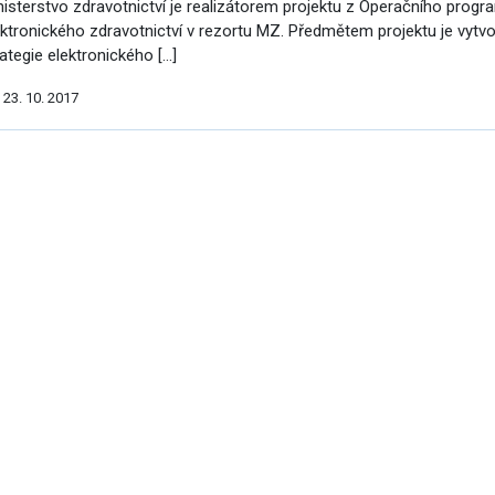
nisterstvo zdravotnictví je realizátorem projektu z Operačního pro
vým přístupem
ektronického zdravotnictví v rezortu MZ. Předmětem projektu je vytvo
rategie elektronického […]
23. 10. 2017
alší
cování
ýsledky