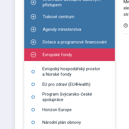
Mi
Zobrazit podmenu pro Informace dostupné dálko
přístupem
el
st
Tiskové centrum
Zobrazit podmenu pro Tiskové centrum
Agendy ministerstva
Zobrazit podmenu pro Agendy ministerstva
D
Dotace a programové financování
Zobrazit podmenu pro Dotace a programové finan
v
Evropské fondy
Zobrazit podmenu pro Evropské fondy
Evropský hospodářský prostor
a Norské fondy
EU pro zdraví (EU4Health)
Program švýcarsko-české
spolupráce
Horizon Europe
Národní plán obnovy