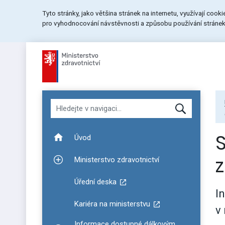
Přeskočit
Přeskočit
Přeskočit
Tyto stránky, jako většina stránek na internetu, využívají cook
na
na
na
pro vyhodnocování návstěvnosti a způsobu používání stránek.
menu
obsah
patičku
stránky
Hledat v navigaci
S
Úvod
Ministerstvo zdravotnictví
Zobrazit podmenu pro Ministerstvo zdravotnictví
Úřední deska
I
Kariéra na ministerstvu
v
Informace dostupné dálkovým