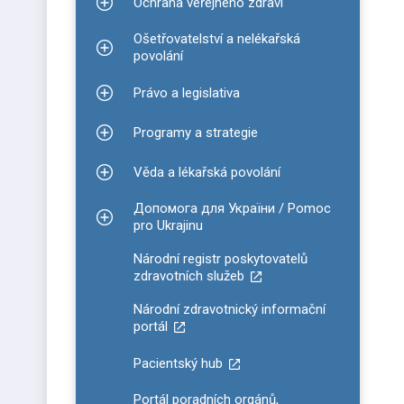
Ochrana veřejného zdraví
Zobrazit podmenu pro Ochrana veřejného zdraví
Ošetřovatelství a nelékařská
Zobrazit podmenu pro Ošetřovatelství a nelékařsk
povolání
Právo a legislativa
Zobrazit podmenu pro Právo a legislativa
Programy a strategie
Zobrazit podmenu pro Programy a strategie
Věda a lékařská povolání
Zobrazit podmenu pro Věda a lékařská povolání
Допомога для України / Pomoc
Zobrazit podmenu pro Допомога для України / P
pro Ukrajinu
Národní registr poskytovatelů
zdravotních služeb
Národní zdravotnický informační
portál
Pacientský hub
Portál poradních orgánů,