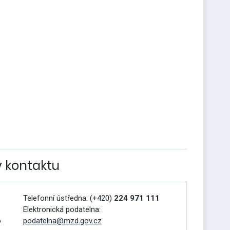
v kontaktu
Telefonní ústředna:
(+420)
224 971 111
Elektronická podatelna:
o
podatelna@mzd.gov.cz