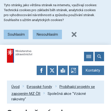
Přeskočit
Přeskočit
Přeskočit
Tyto stránky, jako většina stránek na internetu, využívají cookies:
na
na
na
Technická cookies pro základní běh stránek, analytická cookies
menu
obsah
patičku
pro vyhodnocování návstěvnosti a způsobu používání stránek.
stránky
Souhlasíte s užitím analytických cookies?
Souhlasím
Nesouhlasím
Kontakty
Úvod
Evropské fondy
Probíhající projekty se
zapojením MZ ČR
Společná akce "Vzácné
rakoviny"