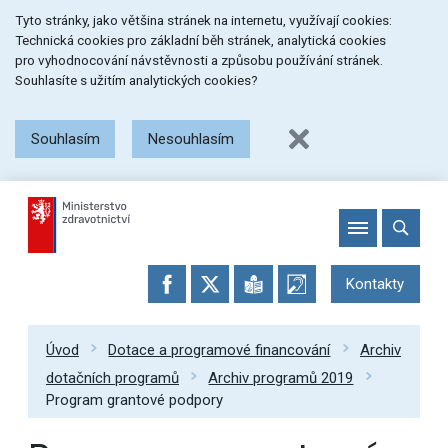
Přeskočit
Přeskočit
Přeskočit
Tyto stránky, jako většina stránek na internetu, využívají cookies:
na
na
na
Technická cookies pro základní běh stránek, analytická cookies
menu
obsah
patičku
pro vyhodnocování návstěvnosti a způsobu používání stránek.
stránky
Souhlasíte s užitím analytických cookies?
Souhlasím
Nesouhlasím
Kontakty
Úvod
Dotace a programové financování
Archiv
dotačních programů
Archiv programů 2019
Program grantové podpory