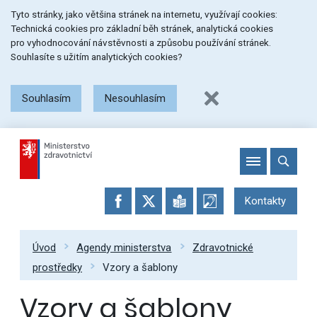
Přeskočit
Přeskočit
Přeskočit
Tyto stránky, jako většina stránek na internetu, využívají cookies:
na
na
na
Technická cookies pro základní běh stránek, analytická cookies
menu
obsah
patičku
pro vyhodnocování návstěvnosti a způsobu používání stránek.
stránky
Souhlasíte s užitím analytických cookies?
Souhlasím
Nesouhlasím
Kontakty
Úvod
Agendy ministerstva
Zdravotnické
prostředky
Vzory a šablony
Vzory a šablony