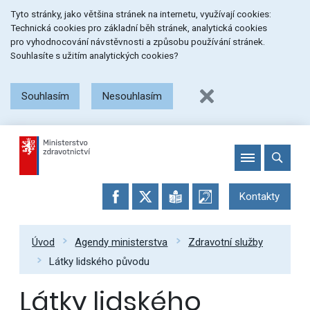
Přeskočit
Přeskočit
Přeskočit
Tyto stránky, jako většina stránek na internetu, využívají cookies:
na
na
na
Technická cookies pro základní běh stránek, analytická cookies
menu
obsah
patičku
pro vyhodnocování návstěvnosti a způsobu používání stránek.
stránky
Souhlasíte s užitím analytických cookies?
Souhlasím
Nesouhlasím
Kontakty
Úvod
Agendy ministerstva
Zdravotní služby
Látky lidského původu
Látky lidského