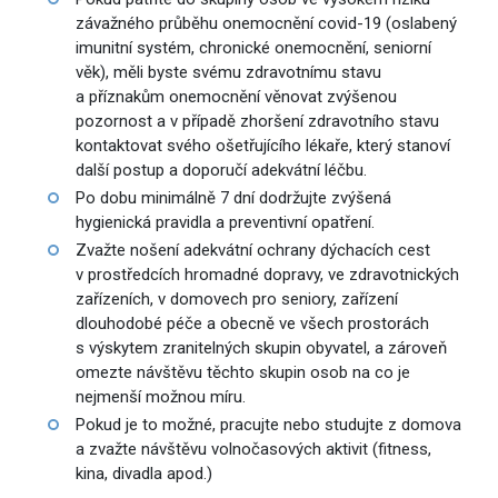
závažného průběhu onemocnění covid-19 (oslabený
imunitní systém, chronické onemocnění, seniorní
věk), měli byste svému zdravotnímu stavu
a příznakům onemocnění věnovat zvýšenou
pozornost a v případě zhoršení zdravotního stavu
kontaktovat svého ošetřujícího lékaře, který stanoví
další postup a doporučí adekvátní léčbu.
Po dobu minimálně 7 dní dodržujte zvýšená
hygienická pravidla a preventivní opatření.
Zvažte nošení adekvátní ochrany dýchacích cest
v prostředcích hromadné dopravy, ve zdravotnických
zařízeních, v domovech pro seniory, zařízení
dlouhodobé péče a obecně ve všech prostorách
s výskytem zranitelných skupin obyvatel, a zároveň
omezte návštěvu těchto skupin osob na co je
nejmenší možnou míru.
Pokud je to možné, pracujte nebo studujte z domova
a zvažte návštěvu volnočasových aktivit (fitness,
kina, divadla apod.)