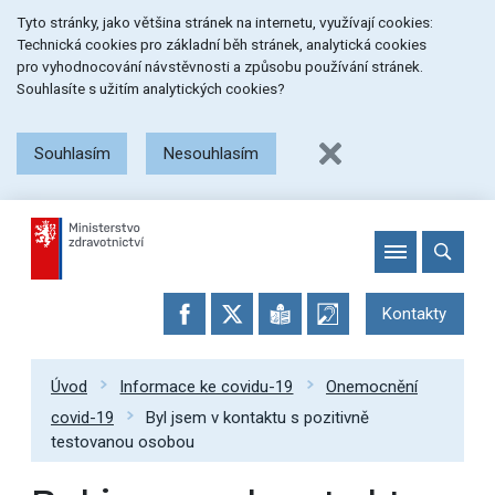
Přeskočit
Přeskočit
Přeskočit
Tyto stránky, jako většina stránek na internetu, využívají cookies:
na
na
na
Technická cookies pro základní běh stránek, analytická cookies
menu
obsah
patičku
pro vyhodnocování návstěvnosti a způsobu používání stránek.
stránky
Souhlasíte s užitím analytických cookies?
Souhlasím
Nesouhlasím
Kontakty
Úvod
Informace ke covidu-19
Onemocnění
covid-19
Byl jsem v kontaktu s pozitivně
testovanou osobou