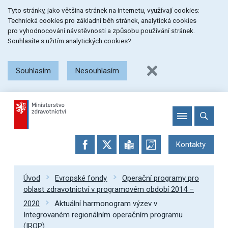
Přeskočit
Přeskočit
Přeskočit
Tyto stránky, jako většina stránek na internetu, využívají cookies:
na
na
na
Technická cookies pro základní běh stránek, analytická cookies
menu
obsah
patičku
pro vyhodnocování návstěvnosti a způsobu používání stránek.
stránky
Souhlasíte s užitím analytických cookies?
Souhlasím
Nesouhlasím
Kontakty
Úvod
Evropské fondy
Operační programy pro
oblast zdravotnictví v programovém období 2014 –
2020
Aktuální harmonogram výzev v
Integrovaném regionálním operačním programu
(IROP)