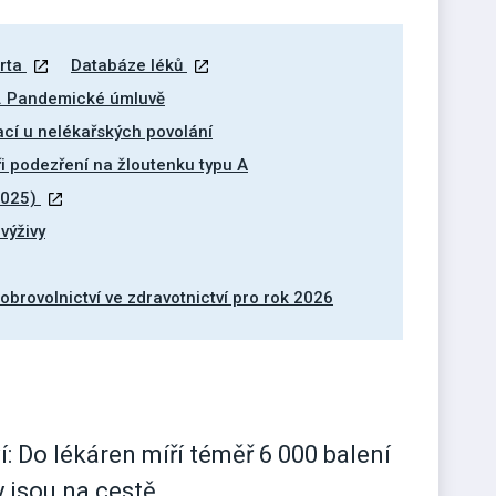
rta
Databáze léků
v. Pandemické úmluvě
ací u nelékařských povolání
i podezření na žloutenku typu A
 2025)
výživy
obrovolnictví ve zdravotnictví pro rok 2026
: Do lékáren míří téměř 6 000 balení
 jsou na cestě