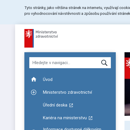
Přeskočit
Přeskočit
Přeskočit
Tyto stránky, jako většina stránek na internetu, využívají cook
na
na
na
pro vyhodnocování návstěvnosti a způsobu používání stránek.
menu
obsah
patičku
stránky
Hledat v navigaci
Úvod
Ministerstvo zdravotnictví
Zobrazit podmenu pro Ministerstvo zdravotnictví
Úřední deska
Kariéra na ministerstvu
Informace dostupné dálkovým