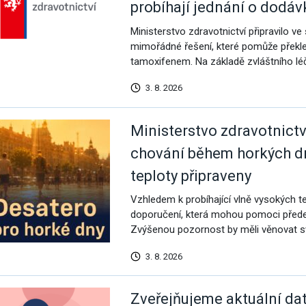
probíhají jednání o dodávk
Ministerstvo zdravotnictví připravilo v
mimořádné řešení, které pomůže překle
tamoxifenem. Na základě zvláštního l
3. 8. 2026
Ministerstvo zdravotnict
chování během horkých d
teploty připraveny
Vzhledem k probíhající vlně vysokých te
doporučení, která mohou pomoci přede
Zvýšenou pozornost by měli věnovat sv
3. 8. 2026
Zveřejňujeme aktuální data