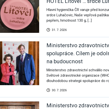
HOTEL Litovel … srdce Lu
Hlavní hygienička ČR varuje před konzu
srdce Luhačovic, Naše vepřová paštik
pepřem, hmotnost 130 g, […]
31. 7. 2026
Ministerstvo zdravotnictv
spolupráce. Cílem je odol
na budoucnost
Ministerstvo zdravotnictví schválilo n
Světové zdravotnické organizace (WHO
dlouhodobou strategii spolupráce do ro
30. 7. 2026
Ministerstvo zdravotnictv