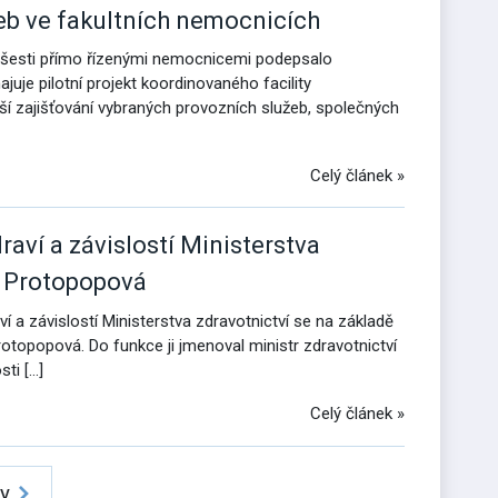
eb ve fakultních nemocnicích
e šesti přímo řízenými nemocnicemi podepsalo
je pilotní projekt koordinovaného facility
ší zajišťování vybraných provozních služeb, společných
Celý článek »
aví a závislostí Ministerstva
a Protopopová
í a závislostí Ministerstva zdravotnictví se na základě
rotopopová. Do funkce ji jmenoval ministr zdravotnictví
ti […]
Celý článek »
y