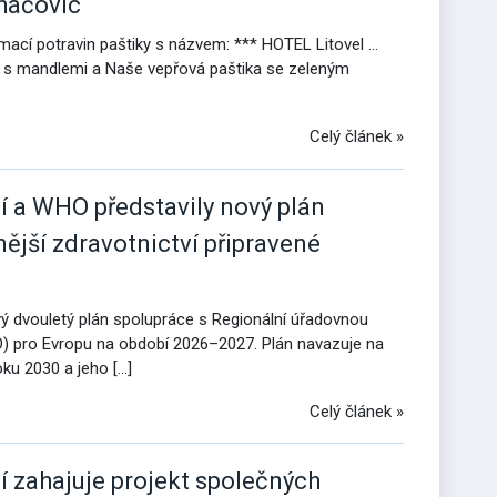
hačovic
mací potravin paštiky s názvem: *** HOTEL Litovel …
a s mandlemi a Naše vepřová paštika se zeleným
Celý článek »
í a WHO představily nový plán
nější zdravotnictví připravené
ový dvouletý plán spolupráce s Regionální úřadovnou
) pro Evropu na období 2026–2027. Plán navazuje na
ku 2030 a jeho […]
Celý článek »
í zahajuje projekt společných