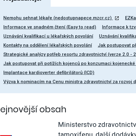
vým přístupem
Nemohu sehnat lékaře (nedostupnapece.mzcr.cz)
EZKa
Informace ve snadném čtení (Easy to read)
Informace k tz
Uznávání kvalifikací u lékařských povolání
Uznávání kvalifik
Kontakty na oddělení lékařských povolání
Jak postupovat př
cování
Strategické analýzy potřeb resortu zdravotnictví (verze 2.0 -
Jak postupovat při potížích kojenců po konzumaci kojenecké 
Implantace kardioverter defibrilátorů (ICD)
Výzva k nominacím na Cenu ministra zdravotnictví za rozvoj d
ejnovější obsah
Ministerstvo zdravotnictví
á povolání
tamoxifenu, další dodávky