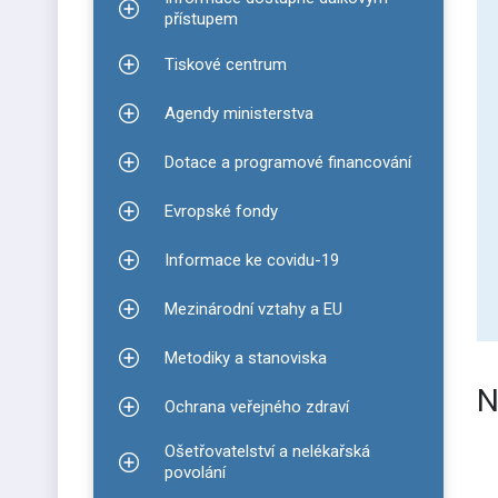
Zobrazit podmenu pro Informace dostupné dálko
přístupem
Tiskové centrum
Zobrazit podmenu pro Tiskové centrum
Agendy ministerstva
Zobrazit podmenu pro Agendy ministerstva
Dotace a programové financování
Zobrazit podmenu pro Dotace a programové finan
Evropské fondy
Zobrazit podmenu pro Evropské fondy
Informace ke covidu-19
Zobrazit podmenu pro Informace ke covidu-19
Mezinárodní vztahy a EU
Zobrazit podmenu pro Mezinárodní vztahy a EU
Metodiky a stanoviska
Zobrazit podmenu pro Metodiky a stanoviska
N
Ochrana veřejného zdraví
Zobrazit podmenu pro Ochrana veřejného zdraví
Ošetřovatelství a nelékařská
Zobrazit podmenu pro Ošetřovatelství a nelékařsk
povolání