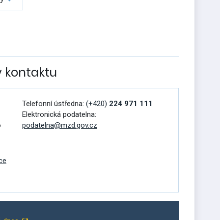
v kontaktu
Telefonní ústředna:
(+420)
224 971 111
Elektronická podatelna:
o
podatelna@mzd.gov.cz
ce