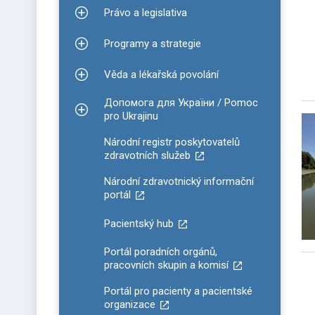
Právo a legislativa
Zobrazit podmenu pro Právo a legislativa
Programy a strategie
Zobrazit podmenu pro Programy a strategie
Věda a lékařská povolání
Zobrazit podmenu pro Věda a lékařská povolání
Допомога для України / Pomoc
Zobrazit podmenu pro Допомога для України / P
pro Ukrajinu
Národní registr poskytovatelů
zdravotních služeb
Národní zdravotnický informační
portál
Pacientský hub
Portál poradních orgánů,
pracovních skupin a komisí
Portál pro pacienty a pacientské
organizace