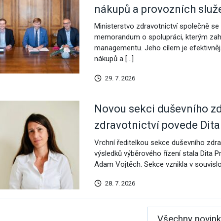
nákupů a provozních služ
Ministerstvo zdravotnictví společně s
memorandum o spolupráci, kterým zahaju
managementu. Jeho cílem je efektivněj
nákupů a […]
29. 7. 2026
Novou sekci duševního zdr
zdravotnictví povede Dit
Vrchní ředitelkou sekce duševního zdrav
výsledků výběrového řízení stala Dita P
Adam Vojtěch. Sekce vznikla v souvislos
28. 7. 2026
Všechny novink