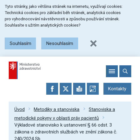
Přeskočit
Přeskočit
Přeskočit
Tyto stránky, jako většina stránek na internetu, využívají cookies:
na
na
na
Technická cookies pro základní běh stránek, analytická cookies
menu
obsah
patičku
pro vyhodnocování návstěvnosti a způsobu používání stránek.
stránky
Souhlasíte s užitím analytických cookies?
Souhlasím
Nesouhlasím
Kontakty
Úvod
Metodiky a stanoviska
Stanoviska a
metodické pokyny v oblasti práv pacientů
Výkladové stanovisko k ustanovení § 66 odst. 3
zákona o zdravotních službách ve znění zákona č.
240/2024 Sb.