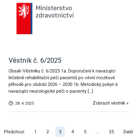
Věstník č. 6/2025
Obsah Věstníku č. 6/2025 1a. Doporučení k navazující
léčebně rehabilitační péči pacientů po cévní mozkové
příhodě pro období 2026 – 2030 1b. Metodický pokyn k
navazující neurologické péči o pacienty […]
Zobrazit věstník »
28. 4. 2025
Další
výsledky
Předchozí
1
2
3
4
5
…
35
Další