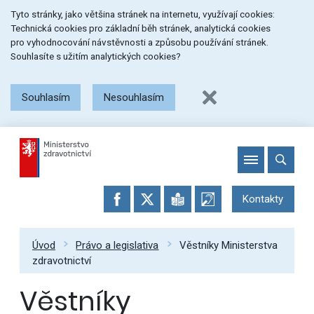
Přeskočit
Přeskočit
Přeskočit
Tyto stránky, jako většina stránek na internetu, využívají cookies:
na
na
na
Technická cookies pro základní běh stránek, analytická cookies
menu
obsah
patičku
pro vyhodnocování návstěvnosti a způsobu používání stránek.
stránky
Souhlasíte s užitím analytických cookies?
Souhlasím
Nesouhlasím
Kontakty
Úvod
Právo a legislativa
Věstníky Ministerstva
zdravotnictví
Věstníky