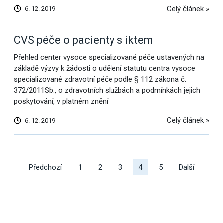
Celý článek »
6. 12. 2019
CVS péče o pacienty s iktem
Přehled center vysoce specializované péče ustavených na
základě výzvy k žádosti o udělení statutu centra vysoce
specializované zdravotní péče podle § 112 zákona č.
372/2011Sb., o zdravotních službách a podmínkách jejich
poskytování, v platném znění
Celý článek »
6. 12. 2019
Další
výsledky
Předchozí
1
2
3
4
5
Další