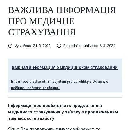
ВАЖЛИВА ІНФОРМАЦІЯ
ПРО МЕДИЧНЕ
СТРАХУВАННЯ
Vytvořeno: 21. 3. 2023
Poslední aktualizace: 6. 3. 2024
ВАЖНАЯ ИНФОРМАЦИЯ О МЕДИЦИНСКОМ СТРАХОВАНИИ
Informace o zdravotním pojištění pro uprchlíky z Ukrajiny s
udělenou dočasnou ochranou
Інформація про необхідність продовження
медичного страхування у зв’язку з продовженням
тимчасового захисту
Якщо Вам продовжили тимчасовий захист, то