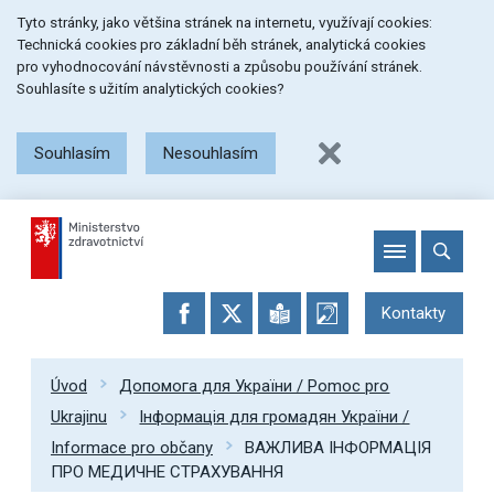
Přeskočit
Přeskočit
Přeskočit
Tyto stránky, jako většina stránek na internetu, využívají cookies:
na
na
na
Technická cookies pro základní běh stránek, analytická cookies
menu
obsah
patičku
pro vyhodnocování návstěvnosti a způsobu používání stránek.
stránky
Souhlasíte s užitím analytických cookies?
Souhlasím
Nesouhlasím
Kontakty
Úvod
Допомога для України / Pomoc pro
Ukrajinu
Інформація для громадян України /
Informace pro občany
ВАЖЛИВА ІНФОРМАЦІЯ
ПРО МЕДИЧНЕ СТРАХУВАННЯ