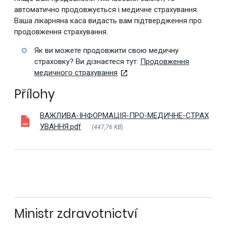
автоматично продовжується і медичне страхування.
Ваша лікарняна каса видасть вам підтвердження про
продовження страхування.
Як ви можете продовжити свою медичну
страховку? Ви дізнаєтеся тут:
Продовження
медичного страхування
Přílohy
ВАЖЛИВА-ІНФОРМАЦІЯ-ПРО-МЕДИЧНЕ-СТРАХ
УВАННЯ.pdf
(447,76 KB
)
Ministr zdravotnictví